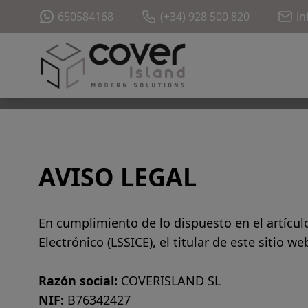
650584168
(+34) 928 500 820
in
AVISO LEGAL
En cumplimiento de lo dispuesto en el artículo
Electrónico (LSSICE), el titular de este sitio we
Razón social:
COVERISLAND SL
NIF:
B76342427