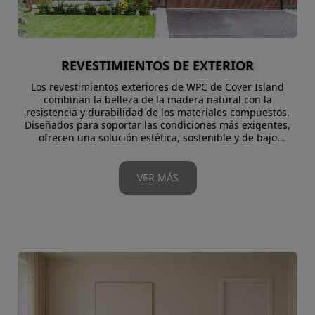
REVESTIMIENTOS DE EXTERIOR
Los revestimientos exteriores de WPC de Cover Island
combinan la belleza de la madera natural con la
resistencia y durabilidad de los materiales compuestos.
Diseñados para soportar las condiciones más exigentes,
ofrecen una solución estética, sostenible y de bajo
mantenimiento para fachadas, muros y superficies
exteriores.
Gracias a su composición innovadora de fibras de madera
VER MÁS
y polímeros reciclados, el WPC garantiza una excelente
resistencia a la humedad, los rayos UV y los cambios de
temperatura, manteniendo su apariencia intacta con el
paso del tiempo.