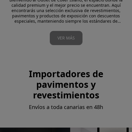
calidad premium y el mejor precio se encuentran. Aquí
encontrarás una selección exclusiva de revestimientos,
pavimentos y productos de exposición con descuentos
especiales, manteniendo siempre los estándares de
diseño, durabilidad y garantía que nos caracterizan.
Nuestro outlet incluye restos de serie, colecciones
descatalogadas y materiales en liquidación, ideales para
VER MÁS
proyectos que buscan máximo rendimiento estético a un
coste reducido.
Cada producto ha sido revisado cuidadosamente por
nuestro equipo para asegurar que conserva toda su
funcionalidad, resistencia y valor estético, ofreciendo una
oportunidad única para renovar tus espacios con la
Importadores de
confianza y el respaldo de Cover Island.
pavimentos y
revestimientos
Envíos a toda canarias en 48h