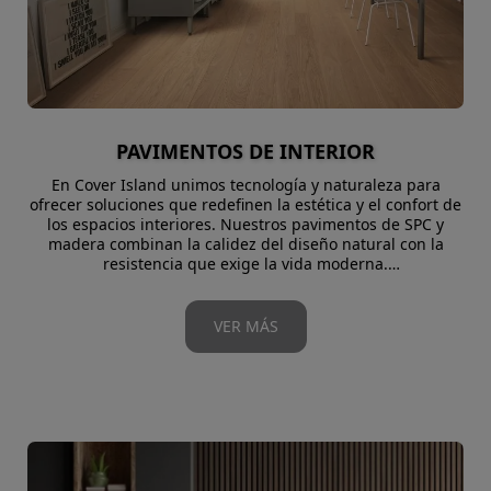
PAVIMENTOS DE INTERIOR
En Cover Island unimos tecnología y naturaleza para
ofrecer soluciones que redefinen la estética y el confort de
los espacios interiores. Nuestros pavimentos de SPC y
madera combinan la calidez del diseño natural con la
resistencia que exige la vida moderna.
El SPC (Stone Plastic Composite) destaca por su alta
durabilidad, estabilidad dimensional y resistencia a la
humedad, convirtiéndose en la elección ideal para zonas
VER MÁS
de alto tránsito o ambientes donde se requiere máxima
eficiencia sin renunciar al estilo.
Por su parte, los pavimentos de madera natural aportan
una textura auténtica, calidez visual y un carácter único
que solo este material puede ofrecer. Cada pieza refleja la
belleza de la naturaleza y convierte los interiores en
espacios acogedores y sofisticados.
Con una amplia variedad de colores, formatos y acabados,