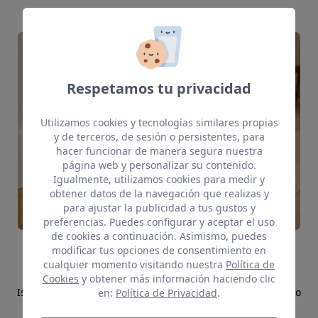
Con una amplia variedad de acabados, texturas y
tonalidades, nuestras puertas se adaptan a cualquier
estilo decorativo, desde los ambientes más
contemporáneos hasta los más clásicos, aportando
sofisticación, limpieza visual y bajo mantenimiento.
Respetamos tu privacidad
Utilizamos cookies y tecnologías similares propias
y de terceros, de sesión o persistentes, para
hacer funcionar de manera segura nuestra
página web y personalizar su contenido.
Igualmente, utilizamos cookies para medir y
obtener datos de la navegación que realizas y
para ajustar la publicidad a tus gustos y
preferencias. Puedes configurar y aceptar el uso
de cookies a continuación. Asimismo, puedes
modificar tus opciones de consentimiento en
RODAPIÉS
cualquier momento visitando nuestra
Política de
Cookies
y obtener más información haciendo clic
Los rodapiés de poliestireno 100% reciclado de Cover
Island son la elección perfecta para quienes buscan diseño
en:
Política de Privacidad
.
sostenible, durabilidad y facilidad de instalación.
Fabricados íntegramente con materiales reciclados,