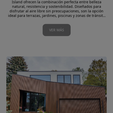
Island ofrecen la combinación perfecta entre belleza
natural, resistencia y sostenibilidad. Diseñados para
disfrutar al aire libre sin preocupaciones, son la opción
ideal para terrazas, jardines, piscinas y zonas de tránsito
exterior.
El WPC (Wood Plastic Composite) destaca por su alta
durabilidad, baja absorción de humedad y gran
VER MÁS
estabilidad dimensional, lo que garantiza un acabado
impecable durante años, sin necesidad de mantenimiento
intensivo.
El bambú, por su parte, aporta una elegancia orgánica y
un carácter ecológico incomparable, siendo una alternativa
renovable y resistente que añade calidez y sofisticación a
cualquier entorno.
Ambos materiales están disponibles en una amplia gama
de tonos y texturas, permitiendo crear espacios exteriores
que combinan funcionalidad, diseño y armonía con la
naturaleza.