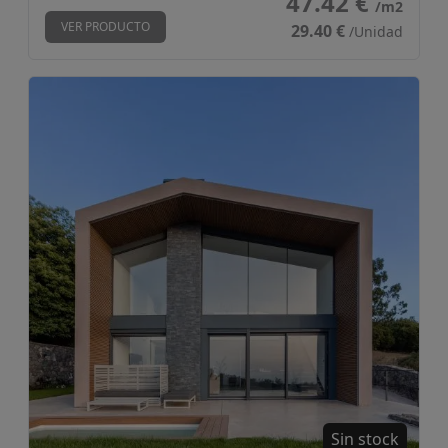
47.42 €
/m2
VER PRODUCTO
29.40 €
/Unidad
Revestimiento exterior encapsulado Cover360º Teka
Sin stock