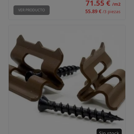
71.55 €
/m2
VER PRODUCTO
55.89 €
/3 piezas
Grapa y Tornillo INOX Bambú
Sin stock