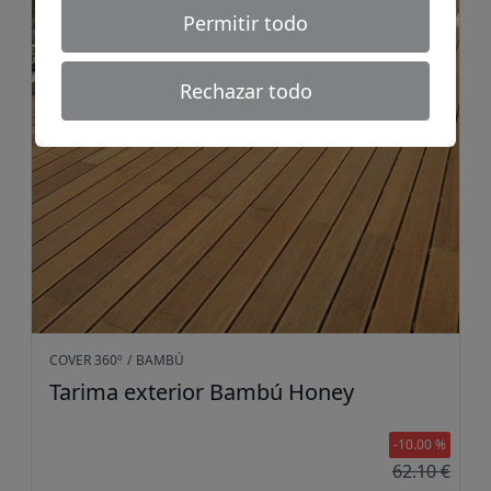
Permitir todo
Rechazar todo
COVER 360º
/
BAMBÚ
Tarima exterior Bambú Honey
-10.00 %
62.10 €