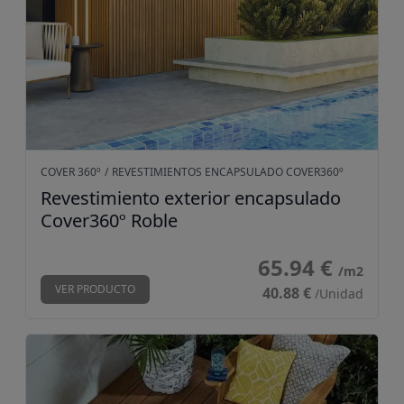
COVER 360º
/
REVESTIMIENTOS ENCAPSULADO COVER360º
Revestimiento exterior encapsulado
Cover360º Roble
65.94 €
/m2
VER PRODUCTO
40.88 €
/Unidad
Tarima 360º Roble/Teka