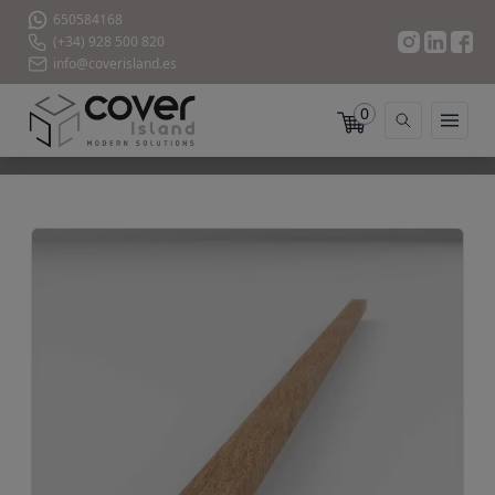
650584168
(+34) 928 500 820
info@coverisland.es
0
Rastrel bambú