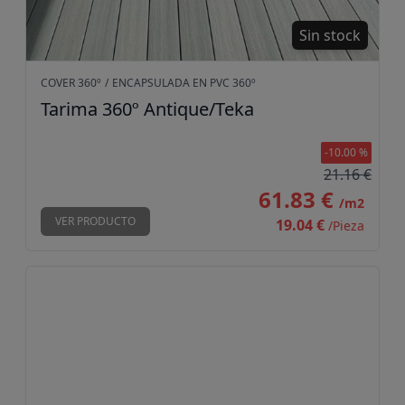
Sin stock
COVER 360º
/
ENCAPSULADA EN PVC 360º
Tarima 360º Antique/Teka
-10.00 %
21.16 €
61.83 €
/m2
VER PRODUCTO
19.04 €
/Pieza