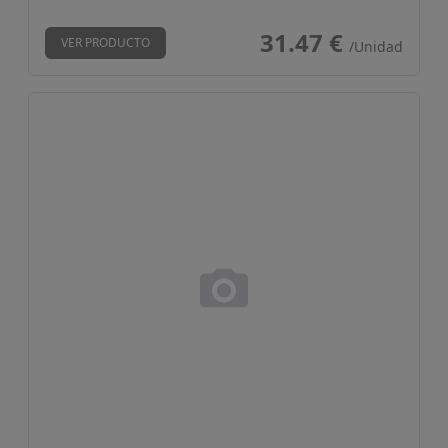
31.47 €
VER PRODUCTO
/Unidad
Perfil remate perimetral Cov