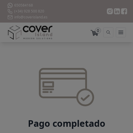
650584168
(+34) 928 500 820
info@coverisland.es
0
Pago completado