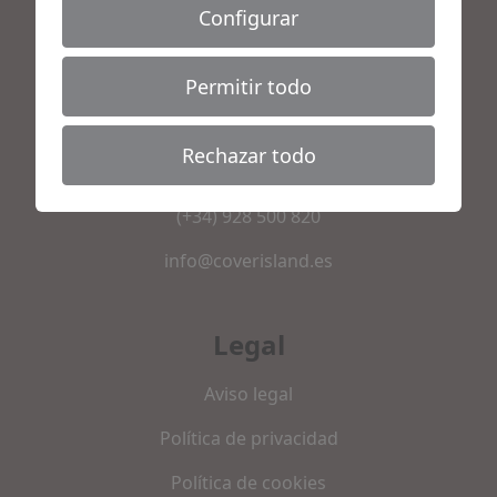
Configurar
Permitir todo
Contacto
C/ León y Castillo, 315 - 35006 Las Palmas de Gran
Rechazar todo
Canaria, España
(+34) 928 500 820
info@coverisland.es
Legal
Aviso legal
Política de privacidad
Política de cookies