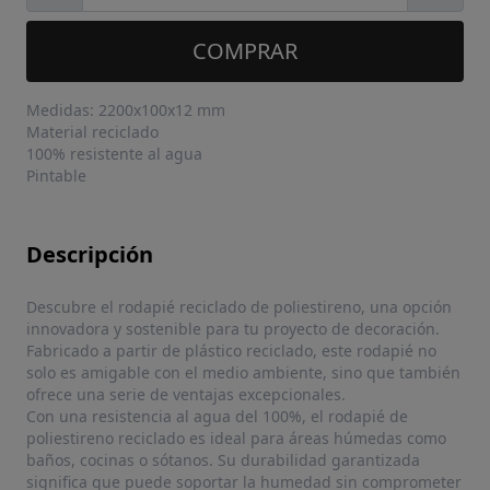
COMPRAR
Medidas: 2200x100x12 mm
Material reciclado
100% resistente al agua
Pintable
Descripción
Descubre el rodapié reciclado de poliestireno, una opción
innovadora y sostenible para tu proyecto de decoración.
Fabricado a partir de plástico reciclado, este rodapié no
solo es amigable con el medio ambiente, sino que también
ofrece una serie de ventajas excepcionales.
Con una resistencia al agua del 100%, el rodapié de
poliestireno reciclado es ideal para áreas húmedas como
baños, cocinas o sótanos. Su durabilidad garantizada
significa que puede soportar la humedad sin comprometer