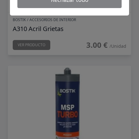
BOSTIK
/
ACCESORIOS DE INTERIOR
A310 Acril Grietas
3.00 €
VER PRODUCTO
/Unidad
Adhesivo Bostik MSP Turbo 290 ml