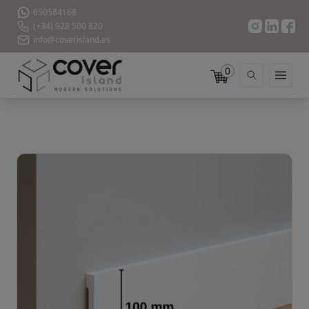
650584168
(+34) 928 500 820
info@coverisland.es
0