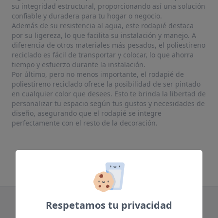
su integridad estructural, proporcionando así una solución
confiable y duradera para tu hogar o negocio.
Además de su resistencia al agua, este rodapié destaca
por su ligereza, lo que facilita su instalación y manejo. A
diferencia de otros materiales más pesados, el poliestireno
reciclado es fácil de transportar y colocar, lo que ahorra
tiempo y esfuerzo durante la instalación.
Por último, pero no menos importante, el rodapié de
poliestireno reciclado ofrece la posibilidad de ser pintado
en cualquier color que desees. Esto te brinda la libertad de
personalizar tu espacio según tus gustos y necesidades de
diseño, asegurando que el rodapié se integre
perfectamente con el resto de la decoración.
Respetamos tu privacidad
Te puede interesar