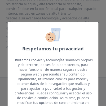
resistencia al agua y alta tolerancia al desgaste,
convirtiéndose en la opción ideal para cualquier espacio
interior, incluso en zonas de alto tránsito.
Gracias a su avanzada tecnología y acabados de alta
calidad, nuestro pavimento SPC no solo luce increíble, sino
que también ofrece una instalación sencilla y un
mantenimiento mínimo. Disfruta de un suelo que
mantiene su apariencia impecable con el paso del tiempo,
aportando estilo y confort a tu hogar con la máxima
practicidad.
Respetamos tu privacidad
Utilizamos cookies y tecnologías similares propias
y de terceros, de sesión o persistentes, para
hacer funcionar de manera segura nuestra
página web y personalizar su contenido.
Igualmente, utilizamos cookies para medir y
obtener datos de la navegación que realizas y
para ajustar la publicidad a tus gustos y
Te puede interesar
preferencias. Puedes configurar y aceptar el uso
Productos relacionados
de cookies a continuación. Asimismo, puedes
modificar tus opciones de consentimiento en