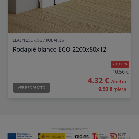
EEASYFLOORING
/
RODAPIÉS
Rodapié blanco ECO 2200x80x12
-10.00 %
10.56 €
4.32 €
/metro
VER PRODUCTO
9.50 €
/pieza