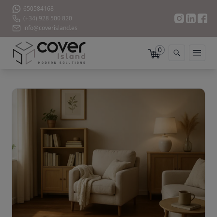
650584168
(+34) 928 500 820
info@coverisland.es
0