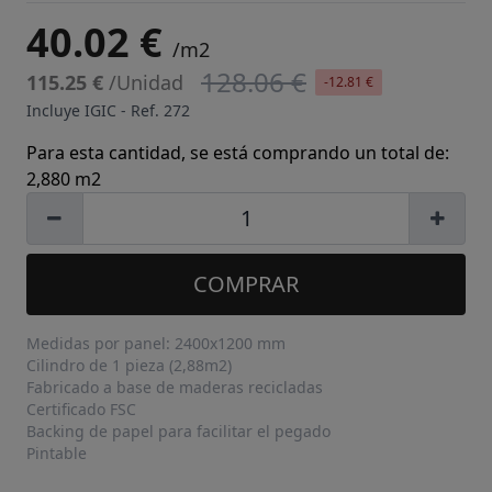
40.02 €
/m2
128.06 €
115.25 €
/Unidad
-12.81 €
Incluye IGIC - Ref.
272
Para esta cantidad, se está comprando un total de:
2,880 m2
COMPRAR
Medidas por panel: 2400x1200 mm
Cilindro de 1 pieza (2,88m2)
Fabricado a base de maderas recicladas
Certificado FSC
Backing de papel para facilitar el pegado
Pintable