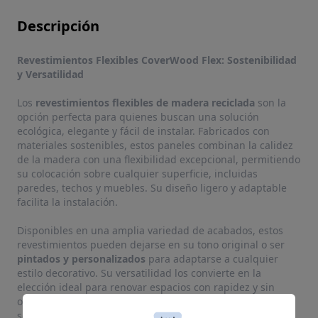
Descripción
Revestimientos Flexibles CoverWood Flex: Sostenibilidad
y Versatilidad
Los
revestimientos flexibles de madera reciclada
son la
opción perfecta para quienes buscan una solución
ecológica, elegante y fácil de instalar. Fabricados con
materiales sostenibles, estos paneles combinan la calidez
de la madera con una flexibilidad excepcional, permitiendo
su colocación sobre cualquier superficie, incluidas
paredes, techos y muebles. Su diseño ligero y adaptable
facilita la instalación.
Disponibles en una amplia variedad de acabados, estos
revestimientos pueden dejarse en su tono original o ser
pintados y personalizados
para adaptarse a cualquier
estilo decorativo. Su versatilidad los convierte en la
elección ideal para renovar espacios con rapidez y sin
obras complicadas, aportando un toque natural y
sofisticado tanto en interiores como en exteriores