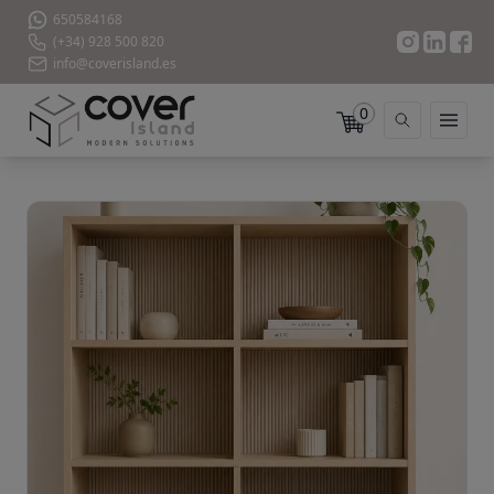
650584168
(+34) 928 500 820
info@coverisland.es
0