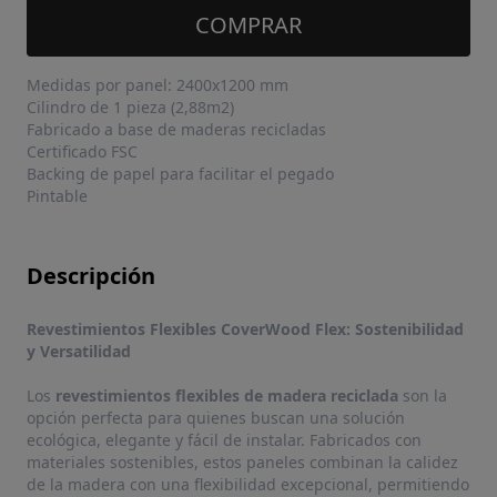
COMPRAR
Medidas por panel: 2400x1200 mm
Cilindro de 1 pieza (2,88m2)
Fabricado a base de maderas recicladas
Certificado FSC
Backing de papel para facilitar el pegado
Pintable
Descripción
Revestimientos Flexibles CoverWood Flex: Sostenibilidad
y Versatilidad
Los
revestimientos flexibles de madera reciclada
son la
opción perfecta para quienes buscan una solución
ecológica, elegante y fácil de instalar. Fabricados con
materiales sostenibles, estos paneles combinan la calidez
de la madera con una flexibilidad excepcional, permitiendo