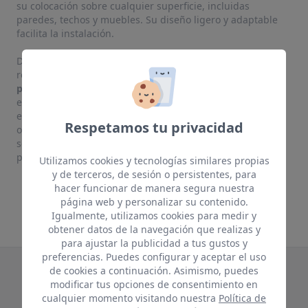
su colocación sobre cualquier superficie, incluidas
paredes, techos y muebles. Su diseño ligero y adaptable
facilita la instalación.
Disponibles en una amplia variedad de acabados, estos
revestimientos pueden dejarse en su tono original o ser
pintados y personalizados
para adaptarse a cualquier
estilo decorativo. Su versatilidad los convierte en la
elección ideal para renovar espacios con rapidez y sin
Respetamos tu privacidad
obras complicadas, aportando un toque natural y
sofisticado tanto en interiores como en exteriores
protegidos.
Utilizamos cookies y tecnologías similares propias
y de terceros, de sesión o persistentes, para
hacer funcionar de manera segura nuestra
página web y personalizar su contenido.
Igualmente, utilizamos cookies para medir y
obtener datos de la navegación que realizas y
para ajustar la publicidad a tus gustos y
preferencias. Puedes configurar y aceptar el uso
de cookies a continuación. Asimismo, puedes
Te puede interesar
modificar tus opciones de consentimiento en
cualquier momento visitando nuestra
Política de