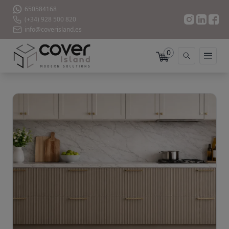
650584168
(+34) 928 500 820
info@coverisland.es
0