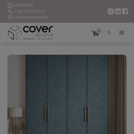
650584168
(+34) 928 500 820
info@coverisland.es
0