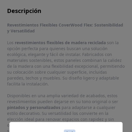
Descripción
Revestimientos Flexibles CoverWood Flex: Sostenibilidad
y Versatilidad
Los
revestimientos flexibles de madera reciclada
son la
opción perfecta para quienes buscan una solución
ecológica, elegante y fácil de instalar. Fabricados con
materiales sostenibles, estos paneles combinan la calidez
de la madera con una flexibilidad excepcional, permitiendo
su colocación sobre cualquier superficie, incluidas
paredes, techos y muebles. Su diseño ligero y adaptable
facilita la instalación.
Disponibles en una amplia variedad de acabados, estos
revestimientos pueden dejarse en su tono original o ser
pintados y personalizados
para adaptarse a cualquier
estilo decorativo. Su versatilidad los convierte en la
elección ideal para renovar espacios con rapidez y sin
obras complicadas, aportando un toque natural y
sofisticado tanto en interiores como en exteriores