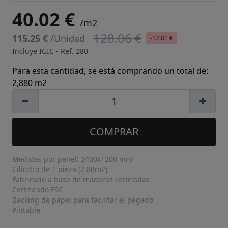
40.02 €
/m2
128.06 €
115.25 €
/Unidad
-12.81 €
Incluye IGIC - Ref.
280
Para esta cantidad, se está comprando un total de:
2,880 m2
COMPRAR
Medidas por panel: 2400x1200 mm
Cilindro de 1 pieza (2,88m2)
Fabricado a base de maderas recicladas
Certificado FSC
Backing de papel para facilitar el pegado
Pintable