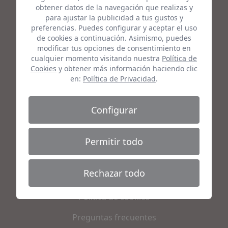
obtener datos de la navegación que realizas y
Contacto
para ajustar la publicidad a tus gustos y
preferencias. Puedes configurar y aceptar el uso
de cookies a continuación. Asimismo, puedes
C/ León y Castillo, 315 - 35006 Las Palmas de Gran
modificar tus opciones de consentimiento en
Canaria, España
cualquier momento visitando nuestra
Política de
Cookies
y obtener más información haciendo clic
(+34) 928 500 820
en:
Política de Privacidad
.
info@coverisland.es
Configurar
Legal
Permitir todo
Aviso legal
Rechazar todo
Política de privacidad
Política de cookies
Preguntas frecuentes