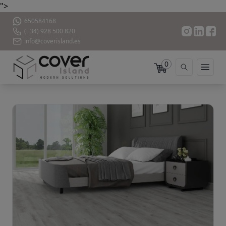
">
650584168
(+34) 928 500 820
info@coverisland.es
0