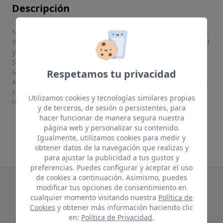
Descripción
Núcleo de HDF (alta densidad), con densidad reportada de
920 kg/m³ en el modelo indicado, lo que aporta estabilidad
y resistencia.
Ferrolan
Sistema de biselado: suele venir con biseles en los cuatro
lados (“V4”), que resaltan el efecto auténtico de madera.
Respetamos tu privacidad
Apariencia: acabado natural que imita madera con textura
sincronizada (vetas y relieve) que aportan sensación táctil
Utilizamos cookies y tecnologías similares propias
realista.
y de terceros, de sesión o persistentes, para
hacer funcionar de manera segura nuestra
página web y personalizar su contenido.
Igualmente, utilizamos cookies para medir y
obtener datos de la navegación que realizas y
para ajustar la publicidad a tus gustos y
preferencias. Puedes configurar y aceptar el uso
de cookies a continuación. Asimismo, puedes
modificar tus opciones de consentimiento en
Te puede interesar
cualquier momento visitando nuestra
Política de
Cookies
y obtener más información haciendo clic
Productos relacionados
en:
Política de Privacidad
.