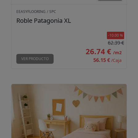
EEASYFLOORING
/
SPC
Roble Patagonia XL
-10.00 %
62.39 €
26.74 €
/m2
VER PRODUCTO
56.15 €
/Caja
Roble Tabaiba Small