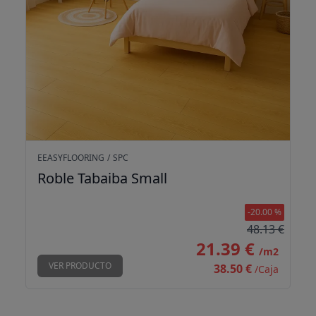
EEASYFLOORING
/
SPC
Roble Tabaiba Small
-20.00 %
48.13 €
21.39 €
/m2
VER PRODUCTO
38.50 €
/Caja