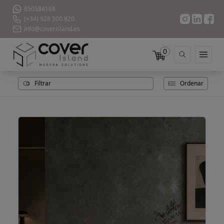
650584168
(+34) 928 500 820
info@coverisland.es
0
Filtrar
Ordenar
Revestimiento StoneFlex Cement