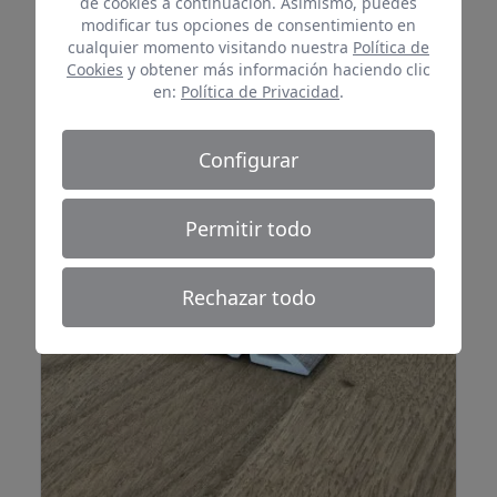
de cookies a continuación. Asimismo, puedes
24.00 €
VER PRODUCTO
/Unidad
modificar tus opciones de consentimiento en
cualquier momento visitando nuestra
Política de
Cookies
y obtener más información haciendo clic
en:
Política de Privacidad
.
Perfil transición Tindaya
Configurar
Permitir todo
Rechazar todo