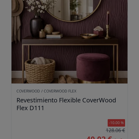
COVERWOOD
/
COVERWOOD FLEX
Revestimiento Flexible CoverWood
Flex D111
-10.00 %
128.06 €
40.02 €