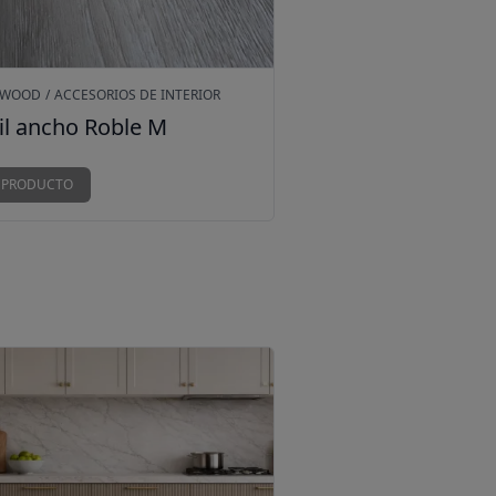
RWOOD
/
ACCESORIOS DE INTERIOR
il ancho Roble M
Sin precio
 PRODUCTO
timiento Flexible CoverWood Flex D091