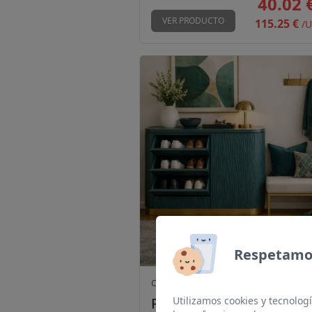
40.02 
VER PRODUCTO
115.25 €
/
Revestimiento Flexible CoverW
Sin 
Respetamos
COVERWOOD
/
COVERWOOD FLEX
Revestimiento Flexible
Utilizamos cookies y tecnologí