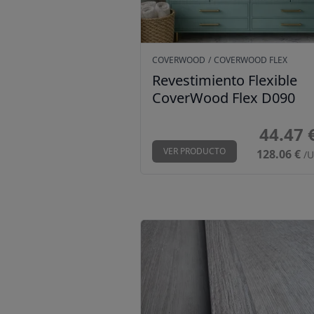
COVERWOOD
/
COVERWOOD FLEX
Revestimiento Flexible
CoverWood Flex D090
44.47 
VER PRODUCTO
128.06 €
/
Perfil estrecho Roble M