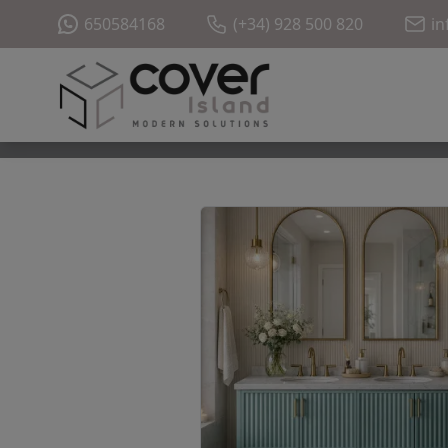
650584168
(+34) 928 500 820
in
Revestimiento Flexible CoverW