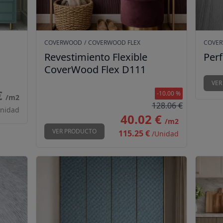
COVERWOOD
/
COVERWOOD FLEX
COVE
Revestimiento Flexible
Perf
CoverWood Flex D111
VER
€
-10.00 %
/m2
128.06 €
Unidad
40.02 €
/m2
VER PRODUCTO
115.25 €
/Unidad
Revestimiento Flexible CoverWood Flex D042
Reves