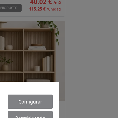
40.02 €
/m2
 PRODUCTO
115.25 €
/Unidad
timiento Flexible CoverWood Flex D027
Configurar
RWOOD
/
COVERWOOD FLEX
stimiento Flexible