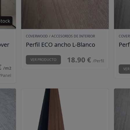
stock
COVERWOOD
/
ACCESORIOS DE INTERIOR
COVE
over
Perfil ECO ancho L-Blanco
Per
18.90 €
VER PRODUCTO
/Perfil
€
/m2
VER
/Panel
Perfil ECO ancho M-Mocca
Perfil