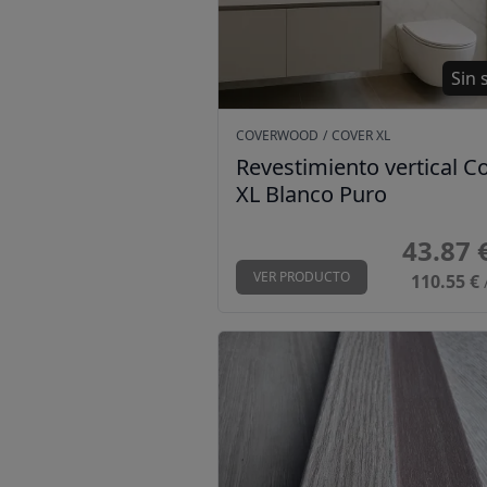
Sin 
COVERWOOD
/
COVER XL
Revestimiento vertical C
XL Blanco Puro
43.87 
VER PRODUCTO
110.55 €
Perfil ECO ancho L-Roble