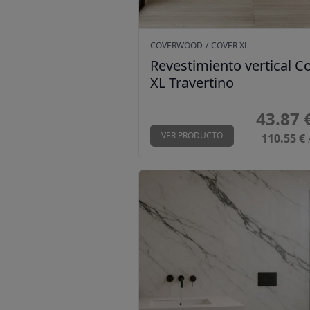
COVERWOOD
/
COVER XL
Revestimiento vertical C
XL Travertino
43.87 
VER PRODUCTO
110.55 €
Revestimiento vertical Cover XL