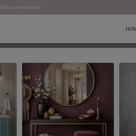
fo@coverisland.es
HO
ood Flex D090
Revestimiento Flexible CoverWood Flex D111
Perfil