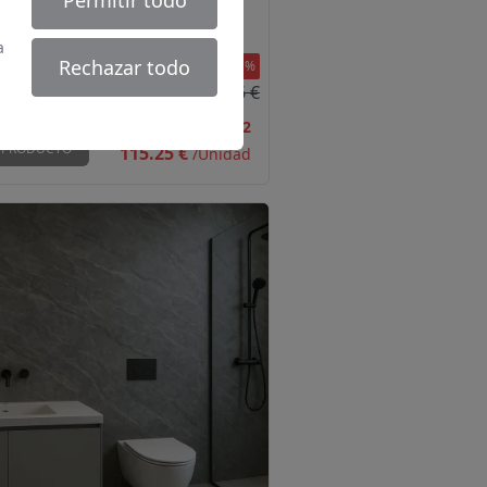
Permitir todo
erWood Flex D027
a
Rechazar todo
-10.00 %
128.06 €
40.02 €
/m2
 PRODUCTO
115.25 €
/Unidad
imiento vertical Cover XL Granit