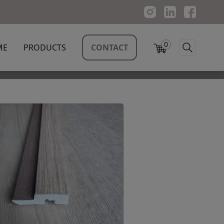
0
ME
PRODUCTS
CONTACT
 ancho Roble M