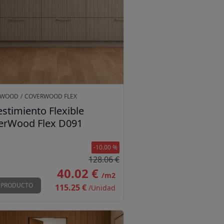
RWOOD
/
COVERWOOD FLEX
stimiento Flexible
erWood Flex D091
-10.00 %
128.06 €
40.02 €
/m2
 PRODUCTO
115.25 €
/Unidad
timiento Flexible CoverWood Flex D131