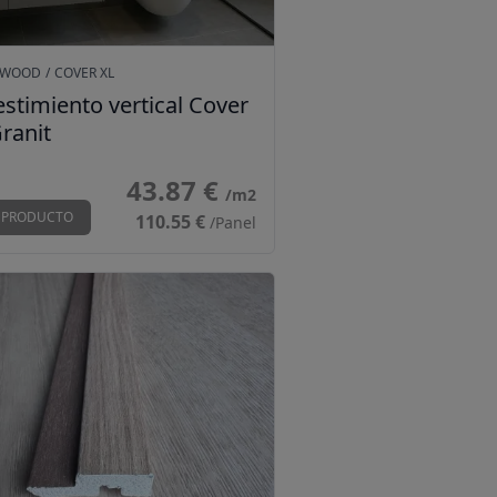
RWOOD
/
COVER XL
stimiento vertical Cover
ranit
43.87 €
/m2
 PRODUCTO
110.55 €
/Panel
l ECO ancho M-Roble