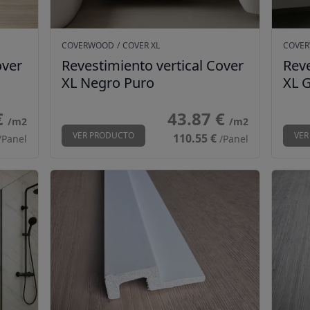
COVERWOOD
/
COVER XL
COVE
over
Revestimiento vertical Cover
Reve
XL Negro Puro
XL G
€
43.87 €
/m2
/m2
VER PRODUCTO
VER
110.55 €
/Panel
/Panel
 Blanco Puro
Perfil ECO ancho L-Blanco
Perfi