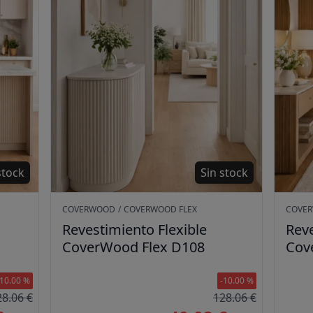
stock
Sin stock
COVERWOOD
/
COVERWOOD FLEX
COVE
Revestimiento Flexible
Reve
CoverWood Flex D108
Cov
-10.00 %
-10.00 %
28.06 €
128.06 €