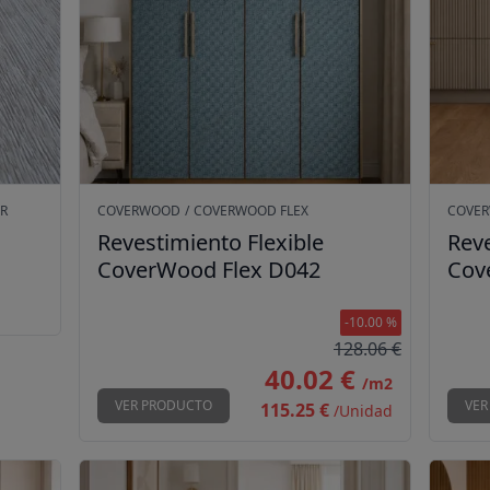
OR
COVERWOOD
/
COVERWOOD FLEX
COVE
Revestimiento Flexible
Reve
CoverWood Flex D042
Cov
Sin precio
-10.00 %
128.06 €
40.02 €
/m2
VER PRODUCTO
VER
115.25 €
/Unidad
ood Flex D092
Revestimiento Flexible CoverWood Flex D108
Reves