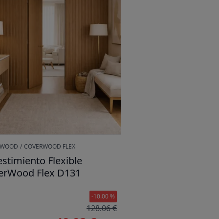
RWOOD
/
COVERWOOD FLEX
stimiento Flexible
erWood Flex D131
-10.00 %
128.06 €